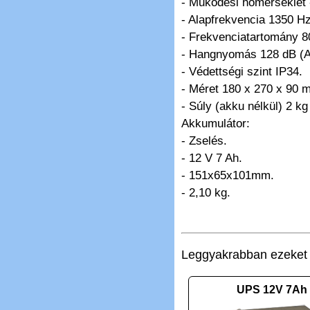
- Működési hőmérséklet
- Alapfrekvencia 1350 Hz
- Frekvenciatartomány 
- Hangnyomás 128 dB (A
- Védettségi szint IP34.
- Méret 180 x 270 x 90 
- Súly (akku nélkül) 2 kg
Akkumulátor:
- Zselés.
- 12 V 7 Ah.
- 151x65x101mm.
- 2,10 kg.
Leggyakrabban ezeket v
UPS 12V 7Ah