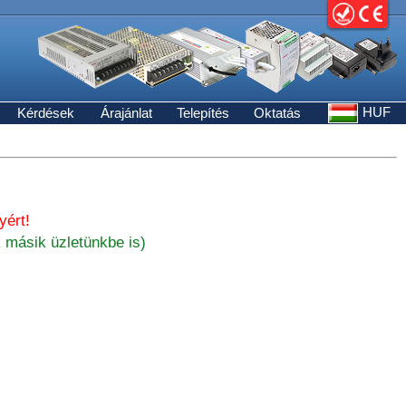
HUF
Kérdések
Árajánlat
Telepítés
Oktatás
yért!
 másik üzletünkbe is)