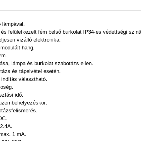
gó lámpával.
és felületkezelt fém belső burkolat IP34-es védettségi szintt
ljesen vizálló elektronika.
-modulált hang.
em.
ása, lámpa és burkolat szabotázs ellen.
tázs és tápelvétel esetén.
l indítás választható.
toség.
ztási idő.
t üzembehelyezéskor.
otázsfelismerés.
DC.
2.4A.
 max. 1 mA.