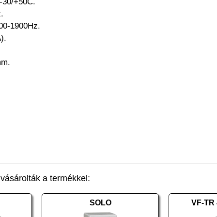
 -30/+50C.
.
800-1900Hz.
).
mm.
ásárolták a termékkel:
SOLO
VF-TR 