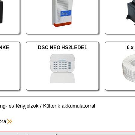
6NKE
DSC NEO HS2LEDE1
6 x
ng- és fényjelzők
/
Kültérik akkumulátorral
pra