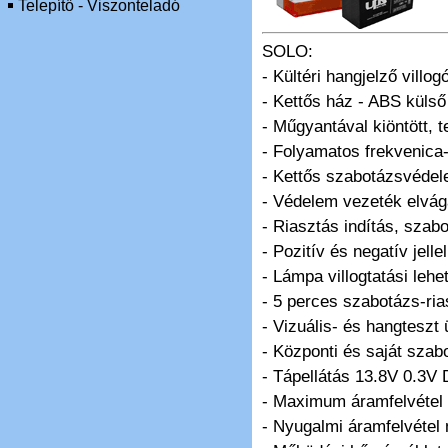
Telepítő - Viszonteladó
SOLO:
- Kültéri hangjelző villo
- Kettős ház - ABS külső 
- Műgyantával kiöntött, te
- Folyamatos frekvenica
- Kettős szabotázsvédel
- Védelem vezeték elvág
- Riasztás indítás, szabo
- Pozitív és negatív jelle
- Lámpa villogtatási lehe
- 5 perces szabotázs-rias
- Vizuális- és hangtesz
- Központi és saját szab
- Tápellátás 13.8V 0.3V 
- Maximum áramfelvétel 
- Nyugalmi áramfelvétel