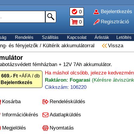
Bejelentkezés
0
Regisztráció
0
ság
Rendelés
Szállítás
Kapcsolat
Árlisták
Letöltés
ng- és fényjelzők
/
Kültérik akkumulátorral
Vissza
mulátor
szabotázsvédett fémházban + 12V 7Ah akkumulátor.
Ha máshol olcsóbb, jelezze kedvezmén
 669.- Ft
+ÁFA / db
Raktáron: Fogarasi
(Kérésre átviszünk
Bejelentkezés
Cikkszám: 106220
Kosárba
Rendelésküldés
Információkérés
Adatlapküldés
Megjelölés
Nyomtatás