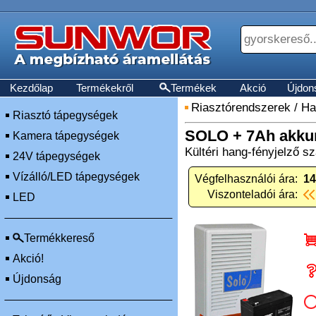
Kezdőlap
Termékekről
Termékek
Akció
Újdon
Riasztórendszerek
/
Ha
Riasztó tápegységek
SOLO + 7Ah akku
Kamera tápegységek
Kültéri hang-fényjelző 
24V tápegységek
Vízálló/LED tápegységek
Végfelhasználói ára:
14
Viszonteladói ára:
LED
Termékkereső
Akció!
Újdonság