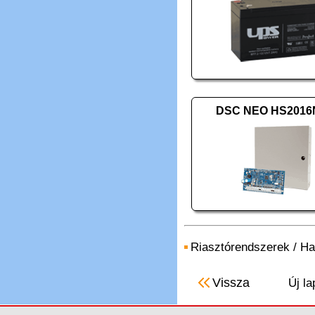
DSC NEO HS201
Riasztórendszerek
/
Ha
Vissza
Új la