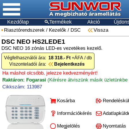
Kezdőlap
Termékek
Akció
Újdon
Riasztórendszerek
/
Kezelők
/
DSC
Vissza
DSC NEO HS2LEDE1
DSC NEO 16 zónás LED-es vezetékes kezelő.
Végfelhasználói ára:
18 318.- Ft
+ÁFA / db
Viszonteladói ára:
Bejelentkezés
Ha máshol olcsóbb, jelezze kedvezményért!
Raktáron: Fogarasi
(Kérésre átviszünk másik üzletünkbe 
Cikkszám: 113987
Kosárba
Rendeléskü
Információkérés
Adatlapküld
Megjelölés
Nyomtatás