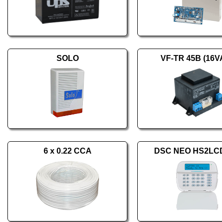
SOLO
VF-TR 45B (16V
6 x 0.22 CCA
DSC NEO HS2LC