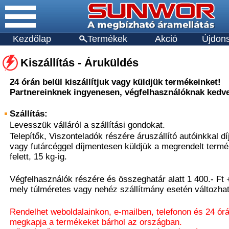
Kezdőlap
Termékek
Akció
Újdon
Kiszállítás - Áruküldés
24 órán belül kiszállítjuk vagy küldjük termékeinket!
Partnereinknek ingyenesen, végfelhasználóknak kedve
Szállítás:
Levesszük válláról a szállítási gondokat.
Telepítők, Viszonteladók részére áruszállító autóinkkal dí
vagy futárcéggel díjmentesen küldjük a megrendelt termé
felett, 15 kg-ig.
Végfelhasználók részére és összeghatár alatt 1 400.- Ft +
mely túlméretes vagy nehéz szállítmány esetén változhat
Rendelhet weboldalainkon, e-mailben, telefonon és 24 ór
megkapja a termékeket bárhol az országban.