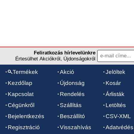
Feliratkozás hírlevelünkre
Értesülhet Akciókról, Újdonságokról
Termékek
Akció
Jelöltek
Kezdőlap
Újdonság
Kosár
Kapcsolat
Rendelés
Árlisták
Cégünkről
Szállítás
Letöltés
Bejelentkezés
Beszállító
CSV-XML
Regisztráció
Visszahívás
Adatvédés