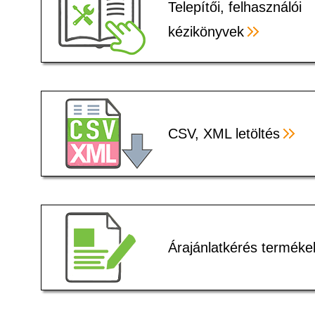
Telepítői, felhasználói
kézikönyvek
CSV, XML letöltés
Árajánlatkérés terméke