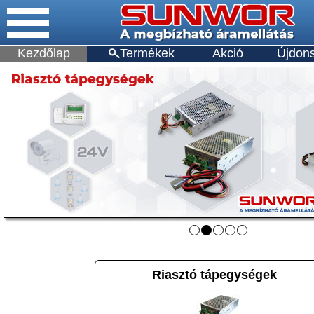
Kezdőlap
Termékek
Akció
Újdon
Riasztó tápegységek