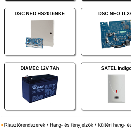
DSC NEO HS2016NKE
DSC NEO TL2
DIAMEC 12V 7Ah
SATEL Indig
Riasztórendszerek
/
Hang- és fényjelzők
/
Kültéri hang- é