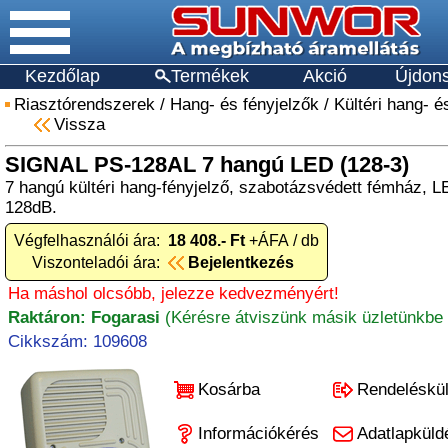
Kezdőlap
Termékek
Akció
Újdon
Riasztórendszerek
/
Hang- és fényjelzők
/
Kültéri hang- é
Vissza
SIGNAL PS-128AL 7 hangú LED (128-3)
7 hangú kültéri hang-fényjelző, szabotázsvédett fémház, L
128dB.
Végfelhasználói ára:
18 408.- Ft
+ÁFA / db
Viszonteladói ára:
Bejelentkezés
Ha máshol olcsóbb, jelezze kedvezményért!
Raktáron: Fogarasi
(Kérésre átviszünk másik üzletünkbe 
Cikkszám: 109608
Kosárba
Rendeléskü
Információkérés
Adatlapküld