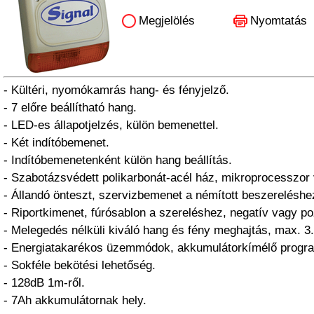
Megjelölés
Nyomtatás
- Kültéri, nyomókamrás hang- és fényjelző.
- 7 előre beállítható hang.
- LED-es állapotjelzés, külön bemenettel.
- Két indítóbemenet.
- Indítóbemenetenként külön hang beállítás.
- Szabotázsvédett polikarbonát-acél ház, mikroprocesszor v
- Állandó önteszt, szervizbemenet a némított beszereléshe
- Riportkimenet, fúrósablon a szereléshez, negatív vagy poz
- Melegedés nélküli kiváló hang és fény meghajtás, max. 3.
- Energiatakarékos üzemmódok, akkumulátorkímélő progr
- Sokféle bekötési lehetőség.
- 128dB 1m-ről.
- 7Ah akkumulátornak hely.