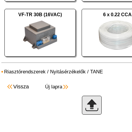
VF-TR 30B (16VAC)
6 x 0.22 CCA
Riasztórendszerek
/
Nyitásérzékelők
/
TANE
Vissza
Új lapra