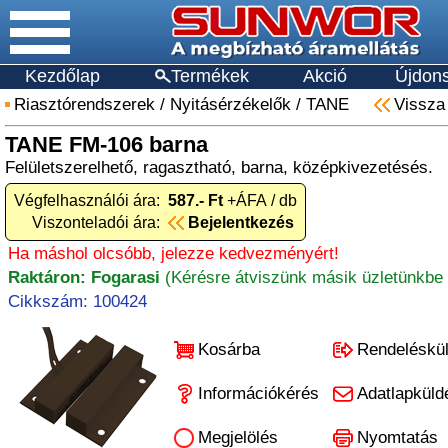
Kezdőlap
Termékek
Akció
Újdon
Riasztórendszerek
/
Nyitásérzékelők
/
TANE
Vissza
TANE FM-106 barna
Felületszerelhető, ragasztható, barna, középkivezetésés.
Végfelhasználói ára:
587.- Ft
+ÁFA / db
Viszonteladói ára:
Bejelentkezés
Ha máshol olcsóbb, jelezze kedvezményért!
Raktáron: Fogarasi
(Kérésre átviszünk másik üzletünkbe 
Cikkszám: 100424
Kosárba
Rendeléskü
Információkérés
Adatlapküld
Megjelölés
Nyomtatás