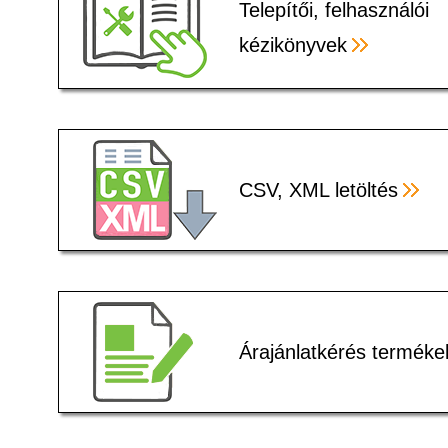
Telepítői, felhasználói
kézikönyvek
CSV, XML letöltés
Árajánlatkérés terméke