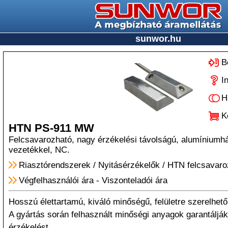
sunwor.hu
B
I
H
K
HTN PS-911 MW
Felcsavarozható, nagy érzékelési távolságú, alumíniumhá
vezetékkel, NC.
Riasztórendszerek
/
Nyitásérzékelők
/
HTN felcsavaro
Végfelhasználói ára
-
Viszonteladói ára
Hosszú élettartamú, kiváló minőségű, felületre szerelhető
A gyártás során felhasznált minőségi anyagok garantáljá
érzékelést.