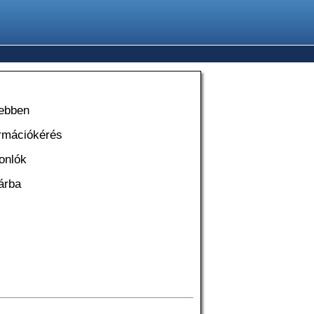
ebben
ormációkérés
onlók
árba