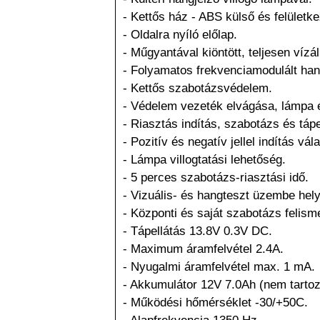
- Kettős ház - ABS külső és felületke
- Oldalra nyíló előlap.
- Műgyantával kiöntött, teljesen vízál
- Folyamatos frekvenciamodulált han
- Kettős szabotázsvédelem.
- Védelem vezeték elvágása, lámpa é
- Riasztás indítás, szabotázs és tápe
- Pozitív és negatív jellel indítás vál
- Lámpa villogtatási lehetőség.
- 5 perces szabotázs-riasztási idő.
- Vizuális- és hangteszt üzembe hel
- Központi és saját szabotázs felism
- Tápellátás 13.8V 0.3V DC.
- Maximum áramfelvétel 2.4A.
- Nyugalmi áramfelvétel max. 1 mA.
- Akkumulátor 12V 7.0Ah (nem tartoz
- Működési hőmérséklet -30/+50C.