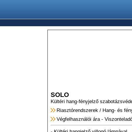
SOLO
Kültéri hang-fényjelző szabotázsvéde
Riasztórendszerek
/
Hang- és fén
Végfelhasználói ára
-
Viszonteladó
- Kültéri hangjelző villogó lámpával.