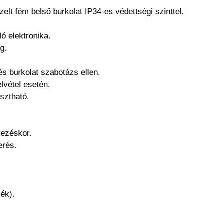
zelt fém belső burkolat IP34-es védettségi szinttel.
ló elektronika.
g.
s burkolat szabotázs ellen.
lvétel esetén.
asztható.
yezéskor.
erés.
ék).