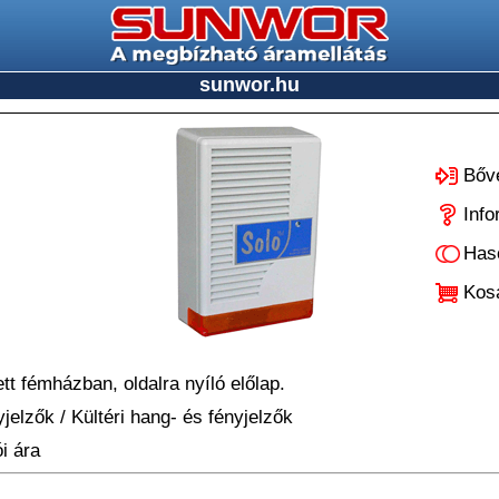
sunwor.hu
Bőv
Inf
Has
Kos
tt fémházban, oldalra nyíló előlap.
yjelzők
/
Kültéri hang- és fényjelzők
i ára